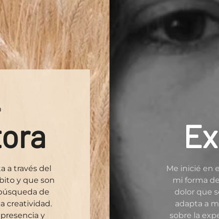
a
tora
Ex
a a través del
Me inicié en 
bito y que son
mi forma de
a búsqueda de
dolor que se
a creatividad.
adapta a m
 presencia y
sobre la exp